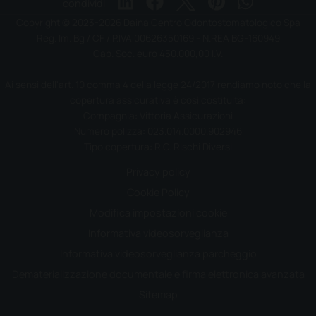
condividi
Copyright © 2023-2026 Daina Centro Odontostomatologico Spa
Reg. Im. Bg / CF / P.IVA 00626350169 - N.REA BG-160949
Cap. Soc. euro 450.000,00 I.V.
Ai sensi dell'art. 10 comma 4 della legge 24/2017 rendiamo noto che la
copertura assicurativa è così costituita:
Compagnia: Vittoria Assicurazioni
Numero polizza: 023.014.0000.902946
Tipo copertura: R.C. Rischi Diversi
Privacy policy
Cookie Policy
Modifica impostazioni cookie
Informativa videosorveglianza
Informativa videosorveglianza parcheggio
Dematerializzazione documentale e firma elettronica avanzata
Sitemap