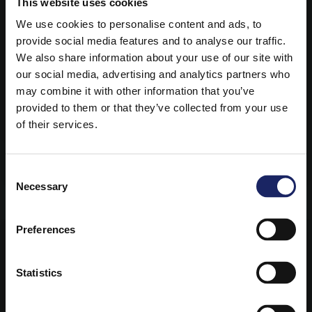
This website uses cookies
We use cookies to personalise content and ads, to
provide social media features and to analyse our traffic.
We also share information about your use of our site with
our social media, advertising and analytics partners who
may combine it with other information that you’ve
provided to them or that they’ve collected from your use
of their services.
Le immagini e video della sezione
potrebbero impressionare.
Vuoi rendere visibili i contenuti? *
Impianto posizionato in luogo di 23
Consent
Necessary
Selection
Si
No
Preferences
* puoi sempre cambiare le impostazioni cliccando
sull'icona che comparirà in basso a destra delle
schermo
Statistics