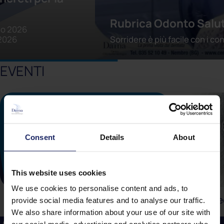
Rubrica Odonto Salute - 4° edi
Sorridere è più facile con i consigli degli esp
EVENTI
Consent
Details
About
This website uses cookies
We use cookies to personalise content and ads, to
Conveg
Corsi e aggiornamenti
provide social media features and to analyse our traffic.
We also share information about your use of our site with