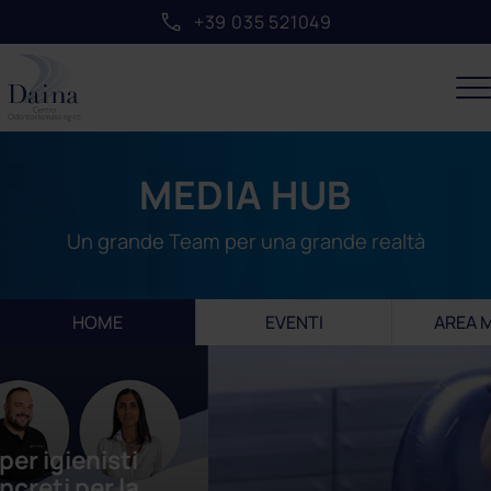
+39 035 521049
MEDIA HUB
Un grande Team per una grande realtà
HOME
EVENTI
AREA 
ti
la