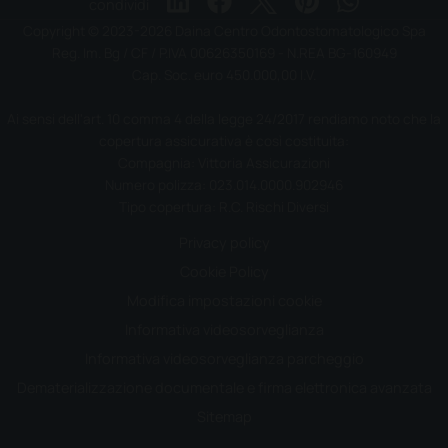
condividi
Copyright © 2023-2026 Daina Centro Odontostomatologico Spa
Reg. Im. Bg / CF / P.IVA 00626350169 - N.REA BG-160949
Cap. Soc. euro 450.000,00 I.V.
Ai sensi dell'art. 10 comma 4 della legge 24/2017 rendiamo noto che la
copertura assicurativa è così costituita:
Compagnia: Vittoria Assicurazioni
Numero polizza: 023.014.0000.902946
Tipo copertura: R.C. Rischi Diversi
Privacy policy
Cookie Policy
Modifica impostazioni cookie
Informativa videosorveglianza
Informativa videosorveglianza parcheggio
Dematerializzazione documentale e firma elettronica avanzata
Sitemap