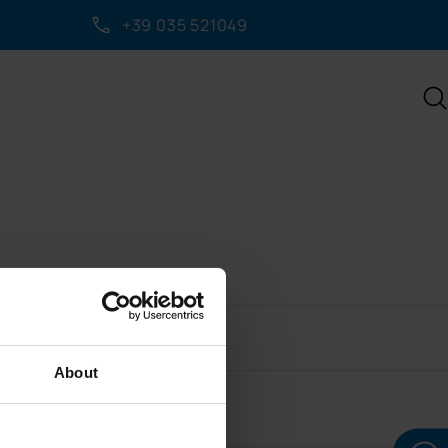
+39 035 521049
IZIO CLIENTI
visalign
ttaci
rativa
ibutore IFarma
 raggiungerci
iedi appuntamento
»
About
a con noi