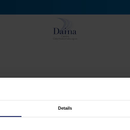
DONTOIATRICO
TEAM
SERV
zia
Famiglia Daina
Ortodonzia invisibile in
Conta
logia dentale a carico immediato
Medici Odontoiatri
Chirurgia ossea rigene
Distr
ia totale
Altri professionisti
Sedazione cosciente
Come
ia parodontale
Igienisti Dentali
Odontoiatria estetica
Rich
sultati: 169 - pag 9/9
«
1
2
3
4
5
6
7
8
9
Details
dentali fisse
Odontotecnici
Odontoiatria digitale
Lavor
atria conservativa
Assistenti dentali
Endodonzia