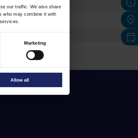
ione
se our traffic. We also share
ers who may combine it with
 services.
Marketing
Allow all