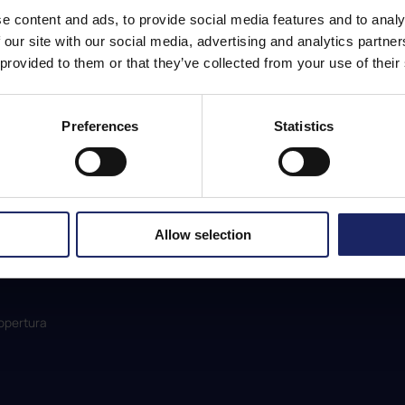
dia
Amministrazione
Nutrizione e alimentaz
pediatr
e content and ads, to provide social media features and to analy
 our site with our social media, advertising and analytics partn
apia
Segreteria
parkinson
 provided to them or that they’ve collected from your use of their
Manutenzione
prenota
Pulizie
Preferences
Statistics
prenotazioni
condividi
Allow selection
copertura