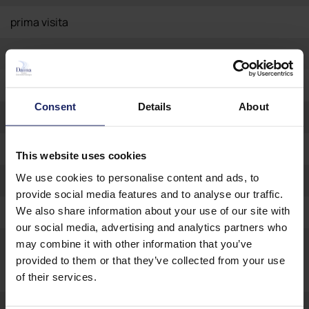
prima visita
aso
gnatologo mora
Consent
Details
About
frizzera
segreteria
This website uses cookies
We use cookies to personalise content and ads, to
visita odontoiatrica
provide social media features and to analyse our traffic.
We also share information about your use of our site with
centri
our social media, advertising and analytics partners who
farmaci ansiolitici e antidolorifici
may combine it with other information that you’ve
provided to them or that they’ve collected from your use
emergenze
of their services.
tac