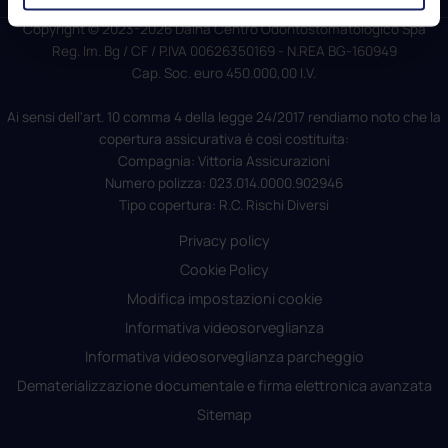
condividi
Copyright © 2023-2026 Daina Centro Odontostomatologico Spa
Reg. Im. Bg / CF / P.IVA 00626350169 - N.REA BG-160949
Cap. Soc. euro 450.000,00 I.V.
Ai sensi dell'art. 10 comma 4 della legge 24/2017 rendiamo noto che la
copertura assicurativa è così costituita:
Compagnia: Vittoria Assicurazioni
Numero polizza: 023.014.0000.902946
Tipo copertura: R.C. Rischi Diversi
Privacy policy
Cookie Policy
Modifica impostazioni cookie
Informativa videosorveglianza
Informativa videosorveglianza parcheggio
Dematerializzazione documentale e firma elettronica avanzata
Sitemap