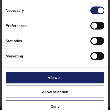
Consent
costo tac
Necessary
Selection
anestesia generale
Preferences
contenti
Statistics
castoro
anestesia
Marketing
estrazione dente
Allow all
rovigo
costo
Allow selection
bambino
Deny