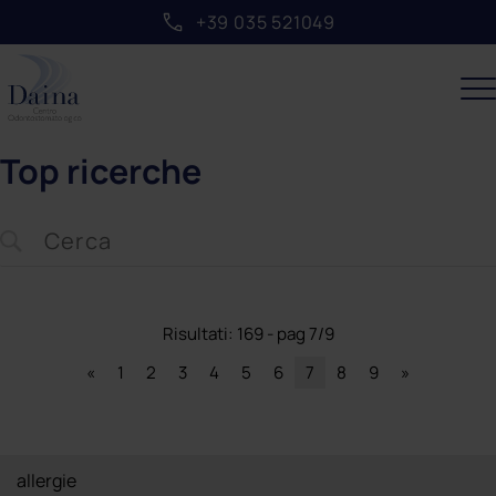
+39 035 521049
Top ricerche
Risultati: 169 - pag 7/9
«
1
2
3
4
5
6
7
8
9
»
allergie