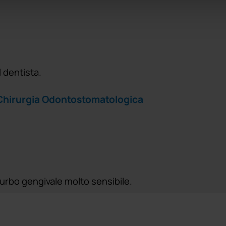
 dentista.
n Chirurgia Odontostomatologica
turbo gengivale molto sensibile.
n Chirurgia Odontostomatologica