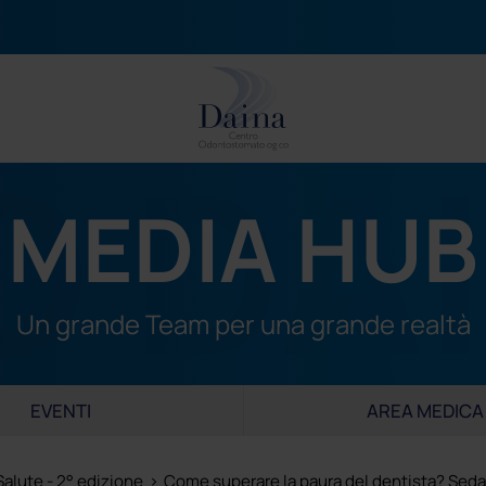
MEDIA HUB
DONTOIATRICO
TEAM
SERV
zia
Famiglia Daina
Ortodonzia invisibile in
Conta
logia dentale a carico immediato
Medici Odontoiatri
Chirurgia ossea rigene
Distr
Un grande Team per una grande realtà
ia totale
Altri professionisti
Sedazione cosciente
Come
ia parodontale
Igienisti Dentali
Odontoiatria estetica
Rich
EVENTI
AREA MEDICA
dentali fisse
Odontotecnici
Odontoiatria digitale
Lavor
atria conservativa
Assistenti dentali
Endodonzia
alute - 2° edizione
>
Come superare la paura del dentista? Sed