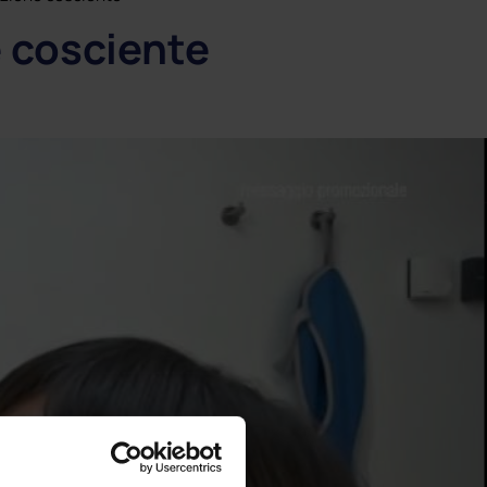
ione
 cosciente