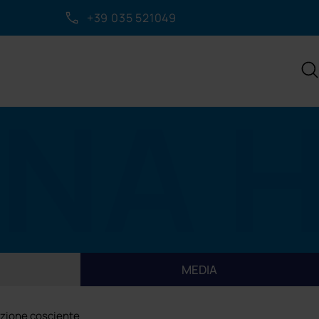
+39 035 521049
IZIO CLIENTI
visalign
ttaci
rativa
ibutore IFarma
 raggiungerci
iedi appuntamento
MEDIA
a con noi
azione cosciente