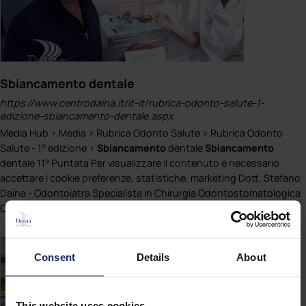
Sbiancamento dentale
https://www.centrodaina.it/it-it/rubrica-odonto-salute-1-
edizione-sbiancamento-dentale.aspx
Media Hub > Media > Rubrica Odonto Salute > Rubrica Odonto
Salute - 1° edizione >
Sbiancamento
dentale
Sbiancamento
dentale 11° Puntata Per visualizzare il contenuto è necessario
accettare i cookie preferenze, statistiche, marketing Dott. Stefano
Daina - Odontoiatra Specialista in Chirurgia Odontostomatologica
Oggi parleremo dello [...]
Consent
Details
About
This website uses cookies