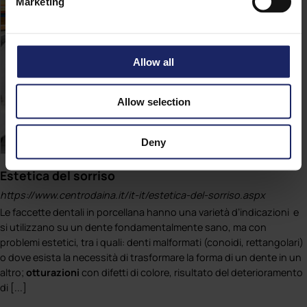
Marketing
Allow all
Allow selection
Deny
Estetica del sorriso
https://www.centrodaina.it/it-it/estetica-del-sorriso.aspx
Le faccette dentali in porcellana hanno una varietà d’indicazioni e
si utilizzano su un dente fondamentalmente sano, ma con
problemi estetici, tra i quali: denti malformati (conoidi, rettangolari)
o dove esista la necessità di trasformare la forma di un dente in un
altro;
otturazioni
con difetti di colore, risultato del deterioramento
di [...]