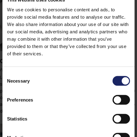
We use cookies to personalise content and ads, to
provide social media features and to analyse our traffic.
We also share information about your use of our site with
our social media, advertising and analytics partners who
may combine it with other information that you’ve
provided to them or that they’ve collected from your use
of their services.
Odontoiatria estetica
https://www.centrodaina.it/it-it/odontoiatria-estetica.aspx
Consent
Le faccette dentali in porcellana hanno una varietà d’indicazioni e
Necessary
Selection
si utilizzano su un dente fondamentalmente sano, ma con
problemi estetici, tra i quali: denti malformati (conoidi, rettangolari)
o dove esista la necessità di trasformare la forma di un dente in un
Preferences
altro;
otturazioni
con difetti di colore, risultato del deterioramento
di [...]
Statistics