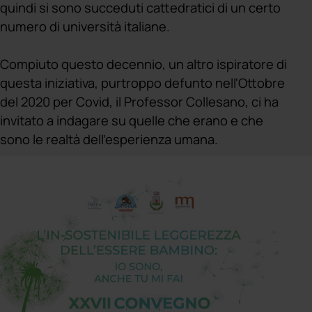
quindi si sono succeduti cattedratici di un certo
numero di università italiane.
Compiuto questo decennio, un altro ispiratore di
questa iniziativa, purtroppo defunto nell'Ottobre
del 2020 per Covid, il Professor Collesano, ci ha
invitato a indagare su quelle che erano e che
sono le realtà dell'esperienza umana.
Compiuto questo decennio personalmente
ritenevo, diciamo, terminata un po' questa
esperienza commemorativa, in realtà, sempre il
professor Collesano, ha come dire un po' fiutato
il fatto che i miei figli desiderassero continuare
questa esperienza e, questa volta, diffondendola
in un ambiente pubblico come il Modernissimo di
Nembro.