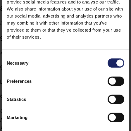
provide social media features and to analyse our traffic.
8.30 – 9.00
Importante per questo fare rete tra le varie
We also share information about your use of our site with
agenzie educative del territorio e discutere di
our social media, advertising and analytics partners who
Iscrizioni al Convegno
tematiche forti come quelle appunto che
may combine it with other information that you’ve
provided to them or that they’ve collected from your use
vengono trattate oggi e riuscire a innescare una
9.00 – 9.15
of their services.
coesione che permetterà ai nostri bambini e ai
nostri ragazzi di crescere in modo sereno e
Apertura del Convegno - Pietro Daina
positivo, quindi il comune ringrazia la famiglia
Consent
Daina perché offre ai territori circostanti una
Necessary
Selection
9.45 – 10.00
formazione di altissimo livello con persone
veramente illustri nell'ambito.
LETTURA TEATRALE
Preferences
9.15 – 9.30
Statistics
Con Stefano Mecca (attore)
Marketing
Matilde Facheris (attrice)
Euridice Pezzotta (flautista)