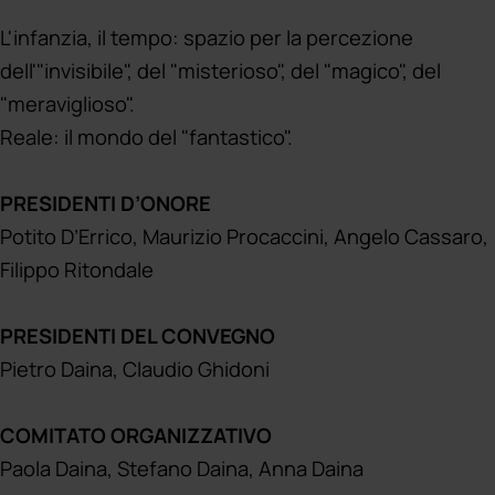
riusciamo a metterlo dentro in qualche modo
filtrandolo con quello che siamo noi, con quello
L'infanzia, il tempo: spazio per la percezione
che è anche la nostra esperienza.
dell'"invisibile", del "misterioso", del "magico", del
"meraviglioso".
Diciamo che il materiale è ricco e la responsabilità
Reale: il mondo del "fantastico".
è grande, perché ha accennato anche il Dottor
Daina, c'è un'appartenenza alla scuola,
PRESIDENTI D’ONORE
apparteniamo ai bambini e loro appartengono a
Potito D’Errico, Maurizio Procaccini, Angelo Cassaro,
noi, quindi questa appartenenza deve essere
Filippo Ritondale
trasformata in fatti che devono restare tutta la
vita.
PRESIDENTI DEL CONVEGNO
La sensibilità e la responsabilità sono forti,
Pietro Daina, Claudio Ghidoni
qualche volta forse è insufficiente rispetto ai
bisogni e ce la dobbiamo mettere tutta.
COMITATO ORGANIZZATIVO
Questo "lavoro" che in realtà è molto di più, serve
Paola Daina, Stefano Daina, Anna Daina
per questo, per garantire il più possibile ai