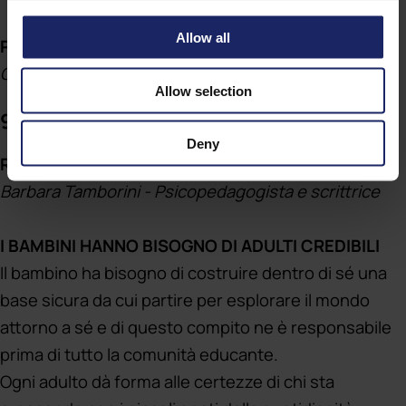
Allow all
Presidente di seduta:
Casimiro Corna
Allow selection
9.30 – 10.50
Deny
Relatrice:
Barbara Tamborini - Psicopedagogista e scrittrice
I BAMBINI HANNO BISOGNO DI ADULTI CREDIBILI
Il bambino ha bisogno di costruire dentro di sé una
base sicura da cui partire per esplorare il mondo
attorno a sé e di questo compito ne è responsabile
prima di tutto la comunità educante.
Ogni adulto dà forma alle certezze di chi sta