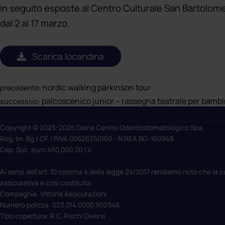
in seguito esposte al Centro Culturale San Bartolome
dal 2 al 17 marzo.
Scarica locandina
nordic walking parkinson tour
precedente:
palcoscenico junior – rassegna teatrale per bambini
successivo:
Copyright © 2023-2026 Daina Centro Odontostomatologico Spa
Reg. Im. Bg / CF / P.IVA 00626350169 - N.REA BG-160949
Cap. Soc. euro 450.000,00 I.V.
Ai sensi dell'art. 10 comma 4 della legge 24/2017 rendiamo noto che la 
assicurativa è così costituita:
Compagnia: Vittoria Assicurazioni
Numero polizza: 023.014.0000.902946
Tipo copertura: R.C. Rischi Diversi