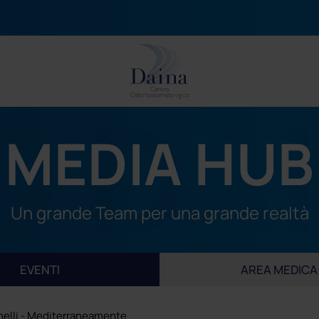
MEDIA HUB
DONTOIATRICO
TEAM
SERV
zia
Famiglia Daina
Ortodonzia invisibile in
Conta
logia dentale a carico immediato
Medici Odontoiatri
Chirurgia ossea rigene
Distr
Un grande Team per una grande realtà
ia totale
Altri professionisti
Sedazione cosciente
Come
ia parodontale
Igienisti Dentali
Odontoiatria estetica
Rich
EVENTI
AREA MEDICA
dentali fisse
Odontotecnici
Odontoiatria digitale
Lavor
atria conservativa
Assistenti dentali
Endodonzia
amelli - Mediterraneamente