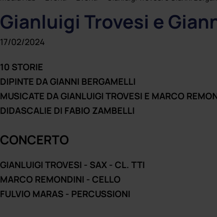
Joe Brush
Gnatologia
Logope
Gianluigi Trovesi e Gia
Progetti - Noi per voi
Indagini radiografiche digitali
Fisioter
17/02/2024
10 STORIE
DIPINTE DA GIANNI BERGAMELLI
MUSICATE DA GIANLUIGI TROVESI E MARCO REMON
DIDASCALIE DI FABIO ZAMBELLI
CONCERTO
GIANLUIGI TROVESI - SAX - CL. TTI
MARCO REMONDINI - CELLO
FULVIO MARAS - PERCUSSIONI