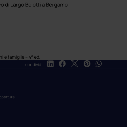
o di Largo Belotti a Bergamo
 e famiglie – 4° ed.
condividi
copertura