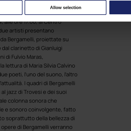
Allow selection
 tra la musica e la pittura, le
, alle ore 17.00, al Centro
due artisti presentano
da Bergamelli, proiettate su
l clarinetto di Gianluigi
ni di Fulvio Maras,
 lettura di Maria Silvia Calvino
 poeti, l’uno del suono, l’altro
attualità. I quadri di Bergamelli
 jazz di Trovesi e dei suoi
niale colonna sonora che
le e sonoro coinvolgente, fatto
to soprattutto della bellezza di
 opere di Bergamelli verranno