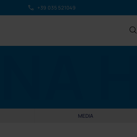
+39 035 521049
IZIO CLIENTI
visalign
ttaci
rativa
ibutore IFarma
 raggiungerci
iedi appuntamento
MEDIA
a con noi