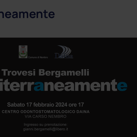
ione
raneamente