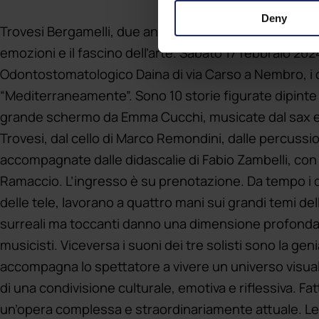
Deny
Trovesi Bergamelli, due anime in continua esplorazione
emozioni e il fascino dell’arte. Sabato 17 febbraio 2024
Odontostomatologico Daina di via Carso a Nembro, i 
“Mediterraneamente”. Sono 10 storie figurate dipinte 
grande schermo da Emma Cucchi, musicate dal sax e da
Trovesi, dal cello di Marco Remondini, dalle percussio
accompagnate dalle didascalie di Fabio Zambelli, con la
Ramaccio. L’ingresso è su prenotazione. Da tempo i due
delle tele, lavorano a quattro mani sui grandi temi dell’
surreali ma toccanti danno una dimensione profonda al
musicisti. Viceversa i suoni dei tre solisti sono la ge
accompagna lo spettatore a vivere un universo visua
di una condivisione culturale, emotiva e riflessiva. Fat
un’opera complessa e straordinariamente attuale. Le