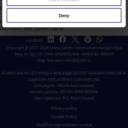
personale.
Deny
dott. pietro daina
precedente:
dott. stefano daina
successivo:
condividi
Copyright © 2023-2026 Daina Centro Odontostomatologico Spa
Reg. Im. Bg / CF / P.IVA 00626350169 - N.REA BG-160949
Cap. Soc. euro 450.000,00 I.V.
Ai sensi dell'art. 10 comma 4 della legge 24/2017 rendiamo noto che la
copertura assicurativa è così costituita:
Compagnia: Vittoria Assicurazioni
Numero polizza: 023.014.0000.902946
Tipo copertura: R.C. Rischi Diversi
Privacy policy
Cookie Policy
Modifica impostazioni cookie