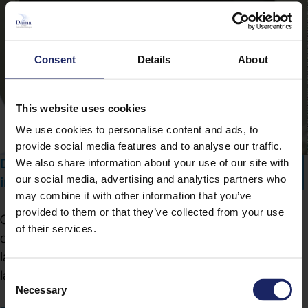
Consent
Details
About
This website uses cookies
We use cookies to personalise content and ads, to
provide social media features and to analyse our traffic.
Dott. Stefano Daina - Odontoiatra Specialista
We also share information about your use of our site with
our social media, advertising and analytics partners who
in Chirurgia Odontostomatologica
may combine it with other information that you’ve
provided to them or that they’ve collected from your use
Oggi parleremo di ortodonzia ed estetica, e per
of their services.
questo argomento ho il piacere di presentarvi e
lasciare la parola alla Dottoressa Paola Daina. A te
la parola.
Consent
Necessary
Selection