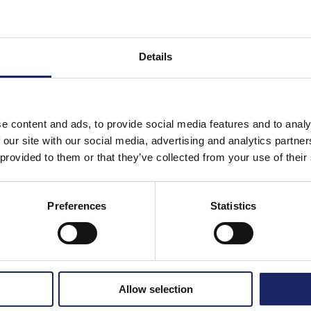
dia
Amministrazione
Nutrizione e alimentaz
apia
Segreteria
Details
Manutenzione
Pulizie
Le immagini e video della sezio
impressionare.
e content and ads, to provide social media features and to analy
Vuoi rendere visibili i contenuti? 
 our site with our social media, advertising and analytics partn
 provided to them or that they’ve collected from your use of their
Si
No
* puoi sempre cambiare le impostazioni clicc
Preferences
Statistics
comparirà in basso a destra delle schermo
ale con diga di gomma in
Preparazione cavitaria,
Allow selection
detersione contestuale 
lesione cariosa mesiale