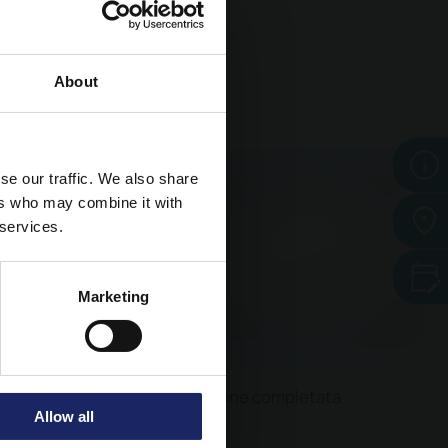
ione
About
ne potrebbero
se our traffic. We also share
*
ers who may combine it with
 services.
ando sull'icona che
Marketing
 con
Otturazione completata
Allow all
della
 del dente