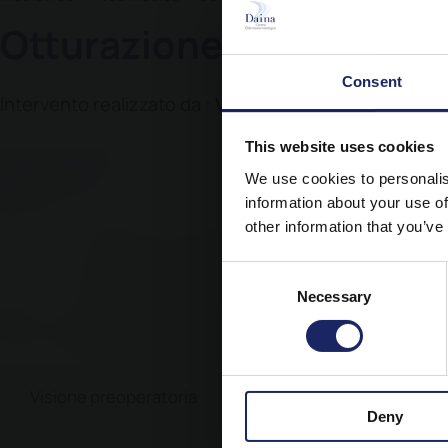
Joe Brush
Gnatologia
Logope
Otturazione caso 36
Progetti - Noi per voi
Indagini radiografiche digitali
Fisioter
Consent
Intervento realizzato da :
Vigasio Dott.ssa Luisella
This website uses cookies
We use cookies to personalis
information about your use of
other information that you’ve
Consent
Necessary
Selection
Visione preoperatoria
Foto inizi
Deny
posizione