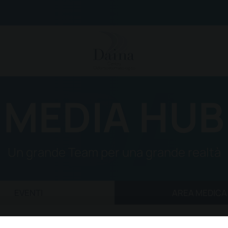
MEDIA HUB
DONTOIATRICO
TEAM
SERV
zia
Famiglia Daina
Ortodonzia invisibile in
Conta
logia dentale a carico immediato
Medici Odontoiatri
Chirurgia ossea rigene
Distr
Un grande Team per una grande realtà
ia totale
Altri professionisti
Sedazione cosciente
Come
ia parodontale
Igienisti Dentali
Odontoiatria estetica
Rich
EVENTI
AREA MEDICA
dentali fisse
Odontotecnici
Odontoiatria digitale
Lavor
atria conservativa
Assistenti dentali
Endodonzia
6