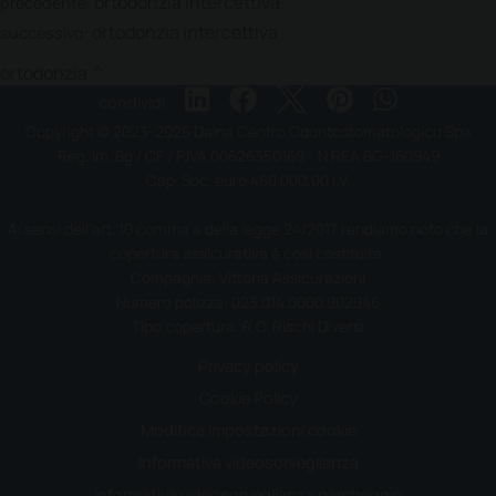
ortodonzia intercettiva
precedente:
ortodonzia intercettiva
successivo:
ortodonzia
condividi
Copyright © 2023-2026 Daina Centro Odontostomatologico Spa
Reg. Im. Bg / CF / P.IVA 00626350169 - N.REA BG-160949
Cap. Soc. euro 450.000,00 I.V.
Ai sensi dell'art. 10 comma 4 della legge 24/2017 rendiamo noto che la
copertura assicurativa è così costituita:
Compagnia: Vittoria Assicurazioni
Numero polizza: 023.014.0000.902946
Tipo copertura: R.C. Rischi Diversi
Privacy policy
Cookie Policy
Modifica impostazioni cookie
Informativa videosorveglianza
Informativa videosorveglianza parcheggio